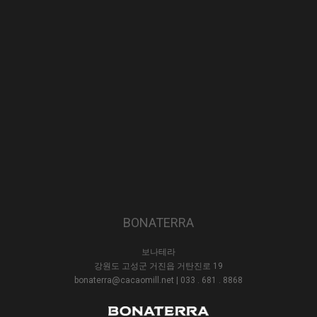
BONATERRA
보나테라
강원도 고성군 거진읍 거탄진로 19
bonaterra@cacaomill.net
| 033 . 681 . 8868