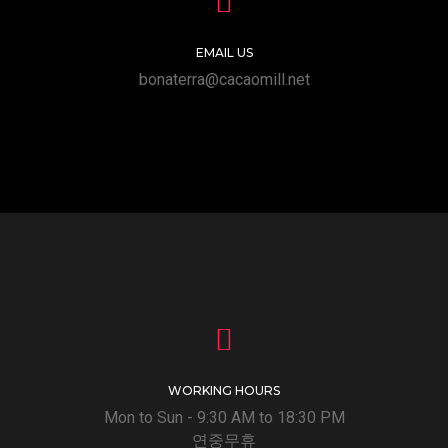
EMAIL US
bonaterra@cacaomill.net
WORKING HOURS
Mon to Sun - 9:30 AM to 18:30 PM
연중무휴